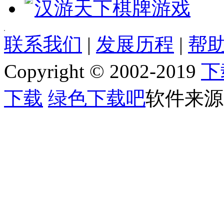
汉游天下棋牌游戏
[quote] [size=4][b][url=http://www.jjxhf.comhttp://www.
联系我们
|
发展历程
|
帮助
[b]软件语言:[/b] 简体中文
[b]软件类别:[/b] 桌面工具
Copyright © 2002-2019
下
[b]运行环境:[/b] Win2003,WinXP,Vinsta,WIN7,8
[b]授权方式:[/b] 共享软件
[b]整理时间:[/b] 2013-03-11
下载
绿色下载吧
软件来源
[b]开 发 商:[/b] [url=]Home page[/url]
[b]软件简介：[/b]
[img]http://www.jjxhf.comhttp://www.jjxhf.com/uploads/allimg/130311/1_031
雪狐桌面精灵由卡卡网出品，是一款优秀的桌面工具软件，界面美观、操
个性你的桌面，可动态切换丰富的皮肤，譬如：日历、月历、黄历、指针
是你工作的好帮手，支持桌面提醒、任务、节日的管理，还有短信、便签、
雪狐桌面精灵更是你生活效率的首选，贴心提供城市天气预报、最新列车