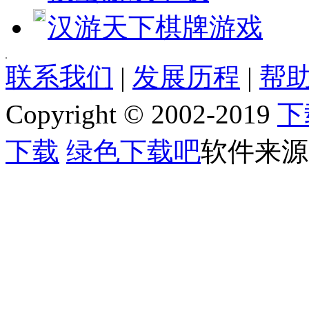
汉游天下棋牌游戏
[quote] [size=4][b][url=http://www.jjxhf.comhttp://www.jjxhf
联系我们
|
发展历程
|
帮助
[b]软件语言:[/b] 简体中文
[b]软件类别:[/b] 桌面工具
Copyright © 2002-2019
下
[b]运行环境:[/b] Win2003,WinXP,Vinsta,WIN7,8
[b]授权方式:[/b] 共享软件
[b]整理时间:[/b] 2013-02-18
下载
绿色下载吧
软件来源
[b]开 发 商:[/b] [url=]Home page[/url]
[b]软件简介：[/b]
[img]http://www.jjxhf.comhttp://www.jjxhf.com/uploads/allimg/130218/1_021
365效率专家是一款漂亮、精巧、免费的桌面工具软件，功能包括：电子
下载吧提醒您：本软件某些杀软会误报！请酌情下载。