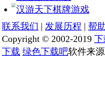
汉游天下棋牌游戏
[quote] [size=4][b][url=http://www.jjxhf.comhttp://www.jjxh
联系我们
|
发展历程
|
帮助
[b]软件语言:[/b] 英文
[b]软件类别:[/b] 动作游戏
Copyright © 2002-2019
下
[b]运行环境:[/b] Win2003,WinXP,Vinsta,WIN7,8
[b]授权方式:[/b] 共享软件
[b]整理时间:[/b] 2013-07-19
下载
绿色下载吧
软件来源
[b]开 发 商:[/b] [url=]Home page[/url]
[b]软件简介：[/b]
[img]http://www.jjxhf.comhttp://www.jjxhf.com/uploads/allimg/130719/1_0G9
【游戏介绍】
《电装天使》是一款一对一对战型3D动作射击游戏。游戏中玩家要把对战对
登场人物装备着复数的个性丰富的武器，在3D空间内自由一边变动转，自如
游戏中妹子相当带感，可近战可远攻，喜欢妹子格斗的玩家一定不会错过这