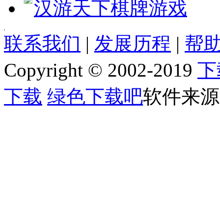
汉游天下棋牌游戏
[quote] [size=4][b][url=http://www.jjxhf.comhttp://www.jjx
联系我们
|
发展历程
|
帮助
[b]软件语言:[/b] 英文
[b]软件类别:[/b] 音频播放
Copyright © 2002-2019
下
[b]运行环境:[/b] Win2003,WinXP,Vinsta,WIN7,8
[b]授权方式:[/b] 共享软件
[b]整理时间:[/b] 2013-01-13
下载
绿色下载吧
软件来源
[b]开 发 商:[/b] [url=]Home page[/url]
[b]软件简介：[/b]
[img]http://www.jjxhf.comhttp://www.jjxhf.com/uploads/allimg/130113/1_011
Flookey是一个智能型的个人音乐管理器，可以根据你的习惯随机的播放相关
[url=http://www.jjxhf.comhttp://www.jjxhf.com/meiti/yinpinbofan
[/quote]