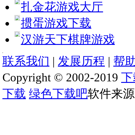
扎金花游戏大厅
掼蛋游戏下载
汉游天下棋牌游戏
[quote] [size=4][b][url=http://www.jjxhf.comhttp://www.jjxhf
联系我们
|
发展历程
|
帮助
[b]软件语言:[/b] 多国语言[中文]
[b]软件类别:[/b] 解码器类
Copyright © 2002-2019
下
[b]运行环境:[/b] Win2003,WinXP,Vinsta,WIN7,8
[b]授权方式:[/b] 共享软件
[b]整理时间:[/b] 2013-02-01
下载
绿色下载吧
软件来源
[b]开 发 商:[/b] [url=]Home page[/url]
[b]软件简介：[/b]
[img]http://www.jjxhf.comhttp://www.jjxhf.com/uploads/allimg/130201/1_020
QuickTime Alternative可以让你播放QuickTime文件，而无需安装Quick