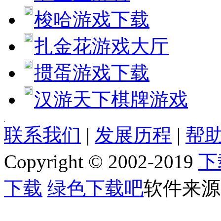
梭哈游戏下载
扎金花游戏大厅
掼蛋游戏下载
汉游天下棋牌游戏
[quote] [size=4][b][url=http://www.jjxhf.comhttp://www.jj
联系我们
|
发展历程
|
帮助
[b]软件语言:[/b] 简体中文
[b]软件类别:[/b] 网吧管理
Copyright © 2002-2019
下
[b]运行环境:[/b] Win2003,WinXP,Vinsta,WIN7,8
[b]授权方式:[/b] 共享软件
[b]整理时间:[/b] 2013-01-21
下载
绿色下载吧
软件来源
[b]开 发 商:[/b] [url=]Home page[/url]
[b]软件简介：[/b]