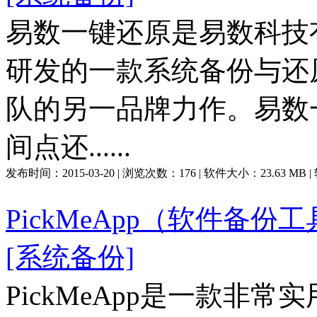
易数一键还原是易数科技有限
研发的一款系统备份与还原软
队的另一品牌力作。易数
间点还......
发布时间：
2015-03-20
| 浏览次数：
176
| 软件大小：
23.63 MB
PickMeApp（软件备份工具
[系统备份]
PickMeApp是一款非