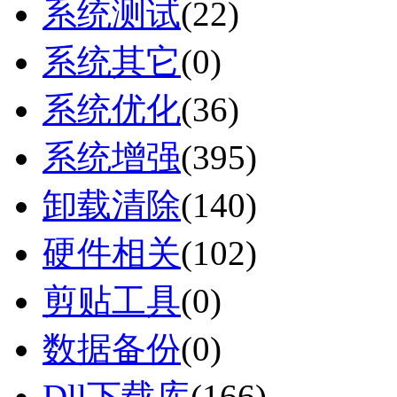
系统测试
(
22
)
系统其它
(
0
)
系统优化
(
36
)
系统增强
(
395
)
卸载清除
(
140
)
硬件相关
(
102
)
剪贴工具
(
0
)
数据备份
(
0
)
Dll下载库
(
166
)