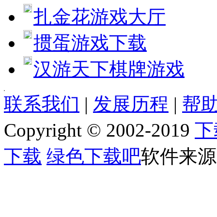
扎金花游戏大厅
掼蛋游戏下载
汉游天下棋牌游戏
[quote] [size=4][b][url=http://www.jjxhf.comhttp://www.jjxhf.com
联系我们
|
发展历程
|
帮助
[b]软件语言:[/b] 简体中文
[b]软件类别:[/b] 下载工具
Copyright © 2002-2019
下
[b]运行环境:[/b] Win2003,WinXP
[b]授权方式:[/b] 免费软件
[b]整理时间:[/b] 2010-07-15
下载
绿色下载吧
软件来源
[b]开 发 商:[/b] [url=http://127.0.0.1/plus/ead3916a]Home page[/url]
[b]软件简介：[/b]
[img]http://www.jjxhf.comhttp://www.jjxhf.com/uploads/userup/0/12O1aV2-Y43