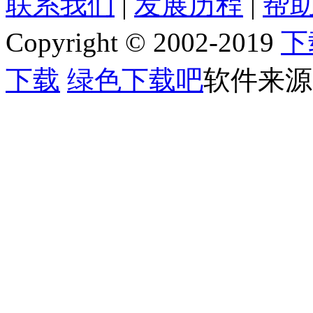
联系我们
|
发展历程
|
帮助
[b]软件语言:[/b] 简体中文
[b]软件类别:[/b] QQ专区
Copyright © 2002-2019
下
[b]运行环境:[/b] Win2003,WinXP,Win2000,Win9X
[b]授权方式:[/b] 共享软件
[b]整理时间:[/b] 2015-07-01
下载
绿色下载吧
软件来源
[b]开 发 商:[/b] [url=]Home page[/url]
[b]软件简介：[/b]
[img]http://www.jjxhf.comhttp://www.jjxhf.com/uploads/allimg/150701/1_0F1