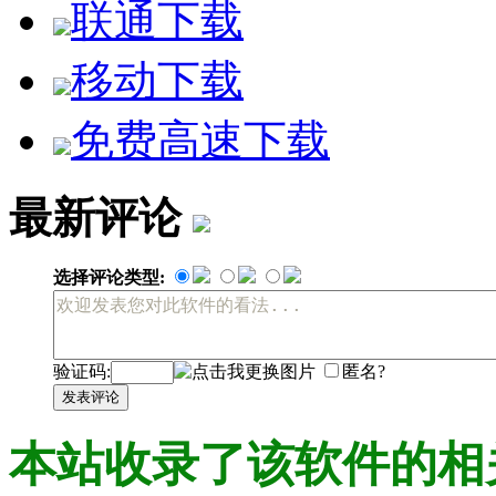
联通下载
帐号信息更安全，企业主掌握主控权
企业主可对所有员工帐号统一管理，消息记录、群、外部客户
移动下载
信息化管理模式，企业管理更专业
免费高速下载
企业管理后台提供角色权限分配、电子考勤、QQ登录管理、
绑定企业邮箱，信息传达绝无死角
最新评论
集成高价值腾讯企业邮箱服务，兼顾广播通知、短信发送，办
与QQ互联，商务沟通名片更专业
选择评论类型:
员工对外名片展示企业形象，更提供QQ好友克隆、聊天记录
移动办公，多平台协作效率更高
验证码:
匿名?
离线可查联系方式，消息通信无遗漏，无论出差还是开会，移
发表评论
员工连号，形象展示统一专业
本站收录了该软件的相
企业员工将得到末位相连的办公QQ号，员工对外形象展示统