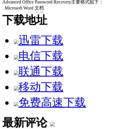
Advanced Office Password Recovery主要格式如下：
Microsoft Word 文档
Microsoft Excel 文档
下载地址
Microsoft Access 数据库
Microsoft Outlook 个人存储文件
Microsoft Outlook VBA 宏文件
迅雷下载
Microsoft Money 数据库
Microsoft Schedule+ 文件
Microsoft Backup 文件
电信下载
Microsoft Mail 文件
Visio 文件
联通下载
Microsoft PowerPoint 演示
Microsoft Project 文件
Microsoft Pocket Excel 文件
移动下载
Microsoft OneNote 文件
注意事项：
免费高速下载
不要把待破解的文件置于程序目录下，否则可能无法正常识别
可通过language菜单随意切换语言
最新评论